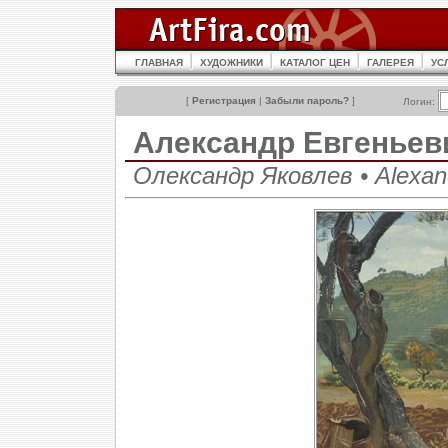
ГЛАВНАЯ
ХУДОЖНИКИ
КАТАЛОГ ЦЕН
ГАЛЕРЕЯ
УС
[
Регистрация
|
Забыли пароль?
]
Логин:
Александр Евгенье
Олександр Яковлев • Alexand