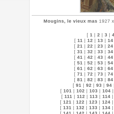
Mougins, le vieux mas
1927 х
[
1
|
2
|
3
|
[
11
|
12
|
13
|
14
[
21
|
22
|
23
|
24
[
31
|
32
|
33
|
34
[
41
|
42
|
43
|
44
[
51
|
52
|
53
|
54
[
61
|
62
|
63
|
64
[
71
|
72
|
73
|
74
[
81
|
82
|
83
|
84
[
91
|
92
|
93
|
94
[
101
|
102
|
103
|
104
[
111
|
112
|
113
|
114
[
121
|
122
|
123
|
124
[
131
|
132
|
133
|
134
[
141
|
142
|
143
|
144