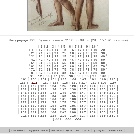
Натурщица
1936 бумага, сепия 72.50/55.00 см (28.54/21.65 дюймов)
[
1
|
2
|
3
|
4
|
5
|
6
|
7
|
8
|
9
|
10
]
[
11
|
12
|
13
|
14
|
15
|
16
|
17
|
18
|
19
|
20
]
[
21
|
22
|
23
|
24
|
25
|
26
|
27
|
28
|
29
|
30
]
[
31
|
32
|
33
|
34
|
35
|
36
|
37
|
38
|
39
|
40
]
[
41
|
42
|
43
|
44
|
45
|
46
|
47
|
48
|
49
|
50
]
[
51
|
52
|
53
|
54
|
55
|
56
|
57
|
58
|
59
|
60
]
[
61
|
62
|
63
|
64
|
65
|
66
|
67
|
68
|
69
|
70
]
[
71
|
72
|
73
|
74
|
75
|
76
|
77
|
78
|
79
|
80
]
[
81
|
82
|
83
|
84
|
85
|
86
|
87
|
88
|
89
|
90
]
[
91
|
92
|
93
|
94
|
95
|
96
|
97
|
98
|
99
|
100
]
[
101
|
102
|
103
|
104
|
105
|
106
|
107
|
108
|
109
|
110
]
[
111
|
»112«
|
113
|
114
|
115
|
116
|
117
|
118
|
119
|
120
]
[
121
|
122
|
123
|
124
|
125
|
126
|
127
|
128
|
129
|
130
]
[
131
|
132
|
133
|
134
|
135
|
136
|
137
|
138
|
139
|
140
]
[
141
|
142
|
143
|
144
|
145
|
146
|
147
|
148
|
149
|
150
]
[
151
|
152
|
153
|
154
|
155
|
156
|
157
|
158
|
159
|
160
]
[
161
|
162
|
163
|
164
|
165
|
166
|
167
|
168
|
169
|
170
]
[
171
|
172
|
173
|
174
|
175
|
176
|
177
|
178
|
179
|
180
]
[
181
|
182
|
183
|
184
|
185
|
186
|
187
|
188
|
189
|
190
]
[
191
|
192
|
193
|
194
|
195
|
196
|
197
|
198
|
199
|
200
]
[
201
|
202
|
203
|
204
|
205
|
206
|
207
|
208
|
209
|
210
]
[
211
|
212
|
213
|
214
|
215
|
216
|
217
|
218
|
219
|
220
]
[
221
|
222
|
223
]
[
главная
|
художники
|
каталог цен
|
галерея
|
услуги
|
контакт
]