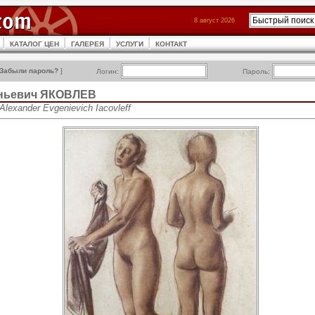
8 август 2026
КАТАЛОГ ЦЕН
ГАЛЕРЕЯ
УСЛУГИ
КОНТАКТ
Забыли пароль?
]
Логин:
Пароль:
еньевич ЯКОВЛЕВ
lexander Evgenievich Iacovleff