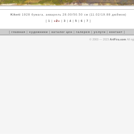
Kiketi
1928 бумага, акварель 28.00/50.50 см (11.02/19.88 дюймов)
[
1
|
»2«
|
3
|
4
|
5
|
6
|
7
]
[
главная
|
художники
|
каталог цен
|
галерея
|
услуги
|
контакт
]
© 2003 — 2023
ArtFira.com
All ri