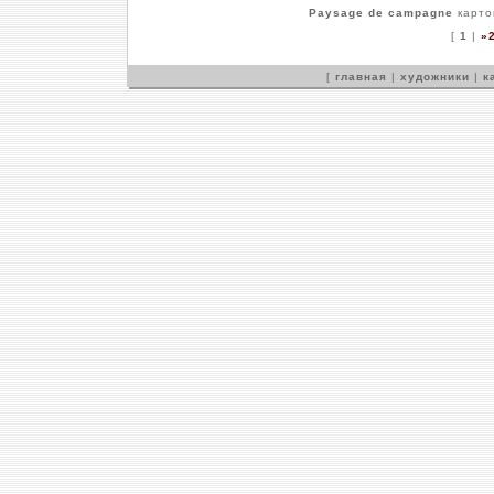
Paysage de campagne
карто
[
1
|
»
[
главная
|
художники
|
к