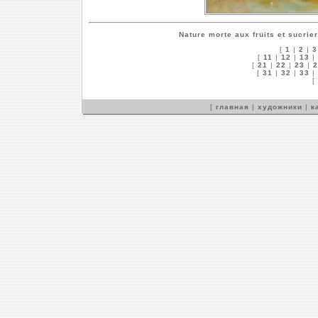
Nature morte aux fruits et sucrier
[
1
|
2
|
3
[
11
|
12
|
13
|
[
21
|
22
|
23
|
2
[
31
|
32
|
33
|
[
[
главная
|
художники
|
к