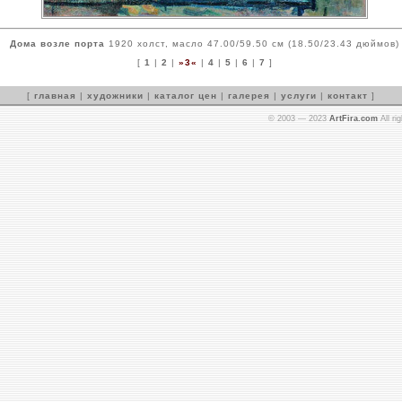
Дома возле порта
1920 холст, масло 47.00/59.50 см (18.50/23.43 дюймов)
[
1
|
2
|
»3«
|
4
|
5
|
6
|
7
]
[
главная
|
художники
|
каталог цен
|
галерея
|
услуги
|
контакт
]
© 2003 — 2023
ArtFira.com
All ri