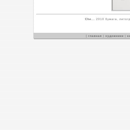
Che...
2010 бумага, литогр
[
главная
|
художники
|
к