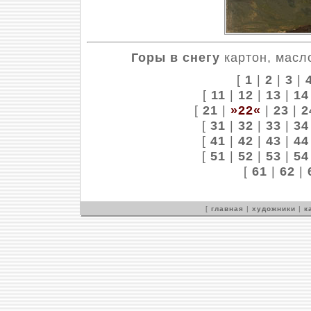
Горы в снегу
картон, масло
[
1
|
2
|
3
|
[
11
|
12
|
13
|
14
[
21
|
»22«
|
23
|
2
[
31
|
32
|
33
|
34
[
41
|
42
|
43
|
44
[
51
|
52
|
53
|
54
[
61
|
62
|
[
главная
|
художники
|
к