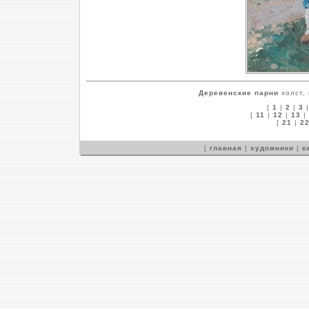
Деревенские парни
холст, 
[
1
|
2
|
3
[
11
|
12
|
13
|
[
21
|
2
[
главная
|
художники
|
к