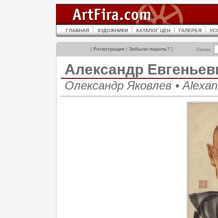
ГЛАВНАЯ
ХУДОЖНИКИ
КАТАЛОГ ЦЕН
ГАЛЕРЕЯ
УС
[
Регистрация
|
Забыли пароль?
]
Логин:
Александр Евгенье
Олександр Яковлев • Alexand