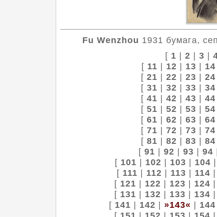
Fu Wenzhou
1931 бумага, сеп
[
1
|
2
|
3
|
[
11
|
12
|
13
|
14
[
21
|
22
|
23
|
24
[
31
|
32
|
33
|
34
[
41
|
42
|
43
|
44
[
51
|
52
|
53
|
54
[
61
|
62
|
63
|
64
[
71
|
72
|
73
|
74
[
81
|
82
|
83
|
84
[
91
|
92
|
93
|
94
[
101
|
102
|
103
|
104
[
111
|
112
|
113
|
114
[
121
|
122
|
123
|
124
[
131
|
132
|
133
|
134
[
141
|
142
|
»143«
|
144
[
151
|
152
|
153
|
154