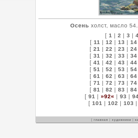
Осень
холст, масло 54.
[
1
|
2
|
3
|
[
11
|
12
|
13
|
14
[
21
|
22
|
23
|
24
[
31
|
32
|
33
|
34
[
41
|
42
|
43
|
44
[
51
|
52
|
53
|
54
[
61
|
62
|
63
|
64
[
71
|
72
|
73
|
74
[
81
|
82
|
83
|
84
[
91
|
»92«
|
93
|
9
[
101
|
102
|
103
[
главная
|
художники
|
к