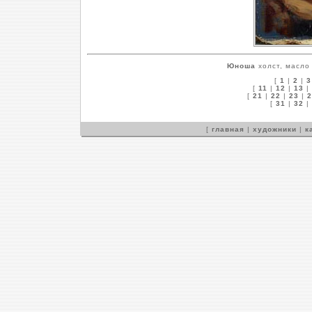
Юноша
холст, масло 
[
1
|
2
|
3
[
11
|
12
|
13
|
[
21
|
22
|
23
|
2
[
31
|
32
|
[
главная
|
художники
|
к