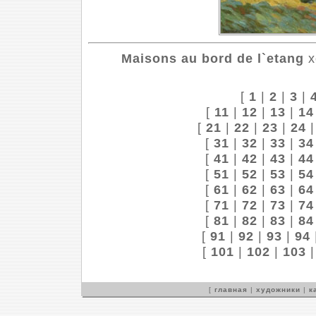
Maisons au bord de l`etang
х
[
1
|
2
|
3
|
[
11
|
12
|
13
|
14
[
21
|
22
|
23
|
24
[
31
|
32
|
33
|
34
[
41
|
42
|
43
|
44
[
51
|
52
|
53
|
54
[
61
|
62
|
63
|
64
[
71
|
72
|
73
|
74
[
81
|
82
|
83
|
84
[
91
|
92
|
93
|
94
[
101
|
102
|
103
[
главная
|
художники
|
к