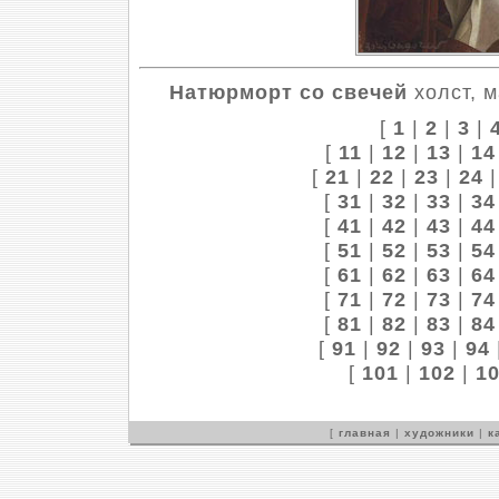
Натюрморт со свечей
холст, м
[
1
|
2
|
3
|
[
11
|
12
|
13
|
14
[
21
|
22
|
23
|
24
[
31
|
32
|
33
|
34
[
41
|
42
|
43
|
44
[
51
|
52
|
53
|
54
[
61
|
62
|
63
|
64
[
71
|
72
|
73
|
74
[
81
|
82
|
83
|
84
[
91
|
92
|
93
|
94
[
101
|
102
|
1
[
главная
|
художники
|
к