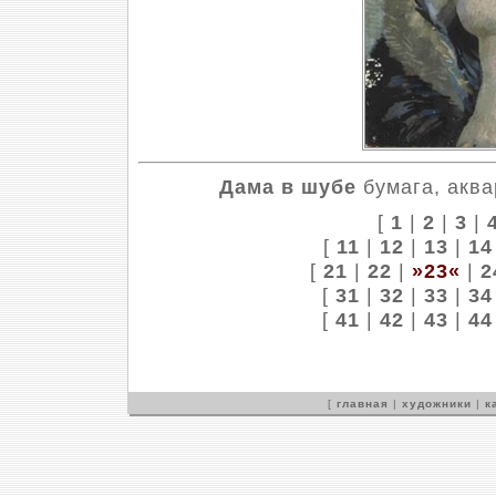
Дама в шубе
бумага, аква
[
1
|
2
|
3
|
[
11
|
12
|
13
|
14
[
21
|
22
|
»23«
|
2
[
31
|
32
|
33
|
34
[
41
|
42
|
43
|
44
[
главная
|
художники
|
к