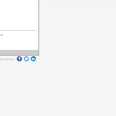
в)
ghts reserved.