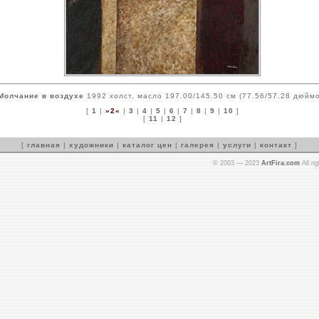
Молчание в воздухе
1992 холст, масло 197.00/145.50 см (77.56/57.28 дюймо
[
1
|
»2«
|
3
|
4
|
5
|
6
|
7
|
8
|
9
|
10
]
[
11
|
12
]
[
главная
|
художники
|
каталог цен
|
галерея
|
услуги
|
контакт
]
© 2003 — 2023
ArtFira.com
All ri