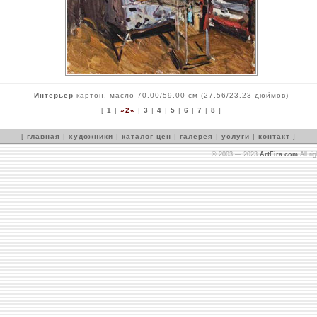
Интерьер
картон, масло 70.00/59.00 см (27.56/23.23 дюймов)
[
1
|
»2«
|
3
|
4
|
5
|
6
|
7
|
8
]
[
главная
|
художники
|
каталог цен
|
галерея
|
услуги
|
контакт
]
© 2003 — 2023
ArtFira.com
All ri