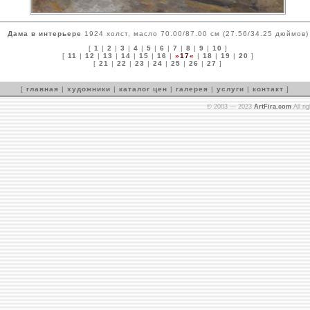
Дама в интерьере
1924 холст, масло 70.00/87.00 см (27.56/34.25 дюймов)
[
1
|
2
|
3
|
4
|
5
|
6
|
7
|
8
|
9
|
10
]
[
11
|
12
|
13
|
14
|
15
|
16
|
»17«
|
18
|
19
|
20
]
[
21
|
22
|
23
|
24
|
25
|
26
|
27
]
[
главная
|
художники
|
каталог цен
|
галерея
|
услуги
|
контакт
]
© 2003 — 2023
ArtFira.com
All ri