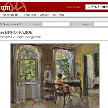
6 август 2026
КАТАЛОГ ЦЕН
ГАЛЕРЕЯ
УСЛУГИ
КОНТАКТ
Забыли пароль?
]
Логин:
Пароль:
вич ВИНОГРАДОВ
оградов • Sergei Vinogradov