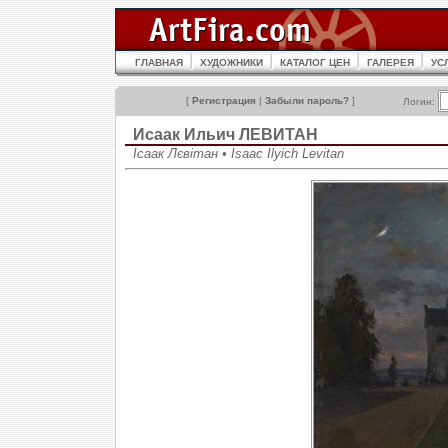
ГЛАВНАЯ
ХУДОЖНИКИ
КАТАЛОГ ЦЕН
ГАЛЕРЕЯ
УС
[
Регистрация
|
Забыли пароль?
]
Логин:
Исаак Ильич ЛЕВИТАН
Ісаак Лєвітан • Isaac Ilyich Levitan