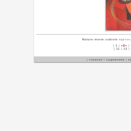
Nature morte cubiste
картон,
[
1
|
»2«
|
[
11
|
12
|
[
главная
|
художники
|
к