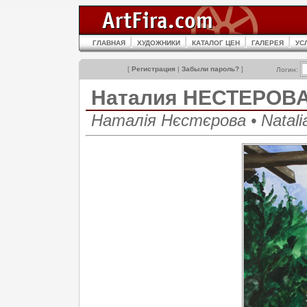
ГЛАВНАЯ
ХУДОЖНИКИ
КАТАЛОГ ЦЕН
ГАЛЕРЕЯ
УС
[
Регистрация
|
Забыли пароль?
]
Логин:
Наталия НЕСТЕРОВ
Наталія Нєстєрова • Natali