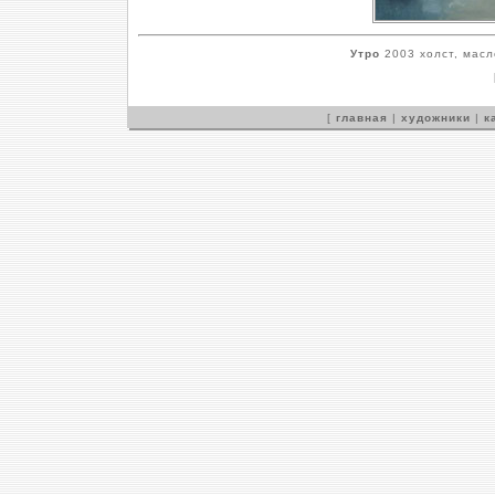
Утро
2003 холст, масл
[
главная
|
художники
|
к