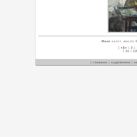
Маки
холст, масло 6
[
»1«
|
2
|
[
11
|
1
[
главная
|
художники
|
к