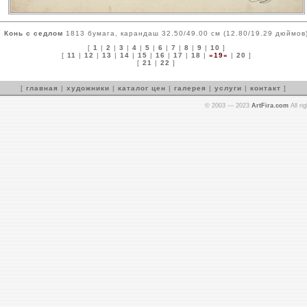
Конь с седлом
1813 бумага, карандаш 32.50/49.00 см (12.80/19.29 дюймов
[
1
|
2
|
3
|
4
|
5
|
6
|
7
|
8
|
9
|
10
]
[
11
|
12
|
13
|
14
|
15
|
16
|
17
|
18
|
»19«
|
20
]
[
21
|
22
]
[
главная
|
художники
|
каталог цен
|
галерея
|
услуги
|
контакт
]
© 2003 — 2023
ArtFira.com
All ri