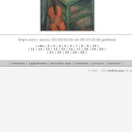
Стул
холст, масло 100.00/50.00 см (39.37/19.69 дюймов)
[
»1«
|
2
|
3
|
4
|
5
|
6
|
7
|
8
|
9
|
10
]
[
11
|
12
|
13
|
14
|
15
|
16
|
17
|
18
|
19
|
20
]
[
21
|
22
|
23
|
24
|
25
]
[
главная
|
художники
|
каталог цен
|
галерея
|
услуги
|
контакт
]
© 2003 — 2023
ArtFira.com
All ri