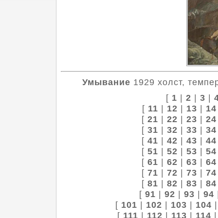
Умывание
1929 холст, темпер
[
1
|
2
|
3
|
[
11
|
12
|
13
|
14
[
21
|
22
|
23
|
24
[
31
|
32
|
33
|
34
[
41
|
42
|
43
|
44
[
51
|
52
|
53
|
54
[
61
|
62
|
63
|
64
[
71
|
72
|
73
|
74
[
81
|
82
|
83
|
84
[
91
|
92
|
93
|
94
[
101
|
102
|
103
|
104
[
111
|
112
|
113
|
114