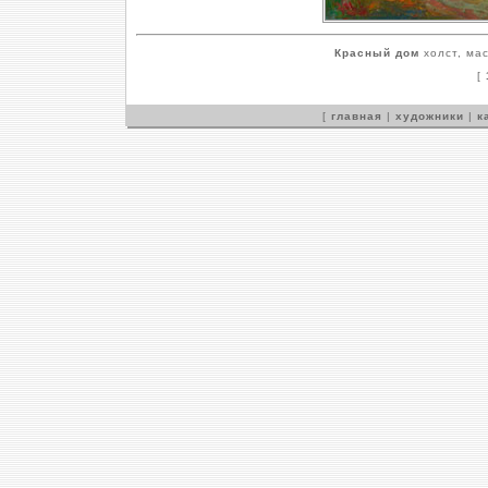
Красный дом
холст, мас
[
[
главная
|
художники
|
к