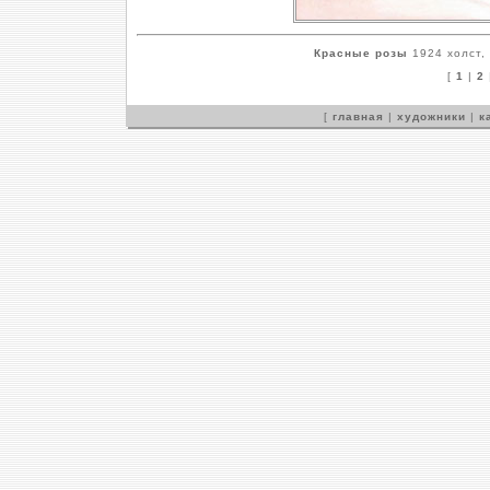
Красные розы
1924 холст, 
[
1
|
2
[
главная
|
художники
|
к