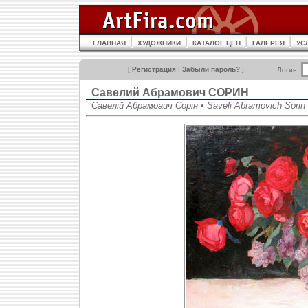
ГЛАВНАЯ
ХУДОЖНИКИ
КАТАЛОГ ЦЕН
ГАЛЕРЕЯ
УС
[
Регистрация
|
Забыли пароль?
]
Логин:
Савелий Абрамович СОРИН
Савелій Абрамоаич Сорін • Saveli Abramovich Sorin