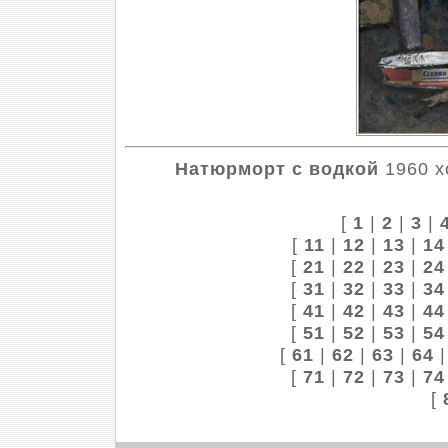
Натюрморт с водкой
1960 хо
[
1
|
2
|
3
|
[
11
|
12
|
13
|
14
[
21
|
22
|
23
|
24
[
31
|
32
|
33
|
34
[
41
|
42
|
43
|
44
[
51
|
52
|
53
|
54
[
61
|
62
|
63
|
64
[
71
|
72
|
73
|
74
[