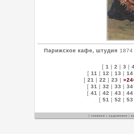
Парижское кафе, штудия
1874 
[
1
|
2
|
3
|
[
11
|
12
|
13
|
14
[
21
|
22
|
23
|
»24
[
31
|
32
|
33
|
34
[
41
|
42
|
43
|
44
[
51
|
52
|
53
[
главная
|
художники
|
к