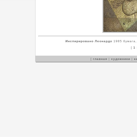
Инспирировано Леонардо
1985 бумага,
[
1
[
главная
|
художники
|
к