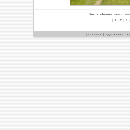
Sur le chemin
холст, ма
[
1
|
2
|
3
[
главная
|
художники
|
к