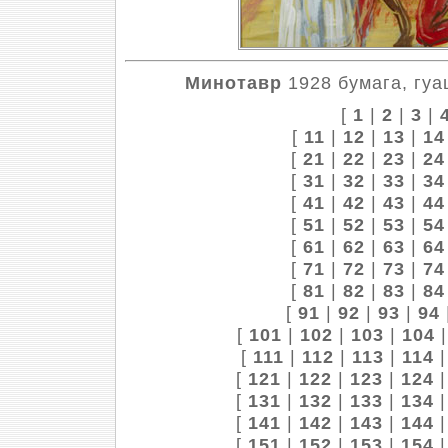
Минотавр
1928 бумага, гуа
[
1
|
2
|
3
|
[
11
|
12
|
13
|
14
[
21
|
22
|
23
|
24
[
31
|
32
|
33
|
34
[
41
|
42
|
43
|
44
[
51
|
52
|
53
|
54
[
61
|
62
|
63
|
64
[
71
|
72
|
73
|
74
[
81
|
82
|
83
|
84
[
91
|
92
|
93
|
94
[
101
|
102
|
103
|
104
[
111
|
112
|
113
|
114
[
121
|
122
|
123
|
124
[
131
|
132
|
133
|
134
[
141
|
142
|
143
|
144
[
151
|
152
|
153
|
154