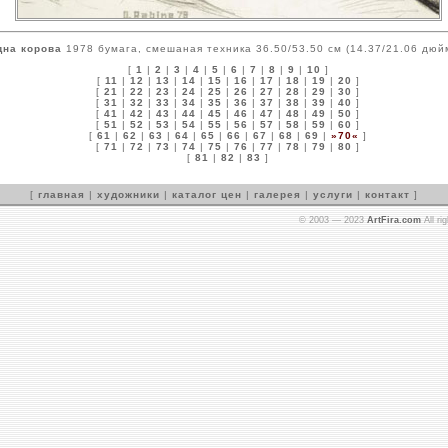
дна корова
1978 бумага, смешаная техника 36.50/53.50 см (14.37/21.06 дюй
[
1
|
2
|
3
|
4
|
5
|
6
|
7
|
8
|
9
|
10
]
[
11
|
12
|
13
|
14
|
15
|
16
|
17
|
18
|
19
|
20
]
[
21
|
22
|
23
|
24
|
25
|
26
|
27
|
28
|
29
|
30
]
[
31
|
32
|
33
|
34
|
35
|
36
|
37
|
38
|
39
|
40
]
[
41
|
42
|
43
|
44
|
45
|
46
|
47
|
48
|
49
|
50
]
[
51
|
52
|
53
|
54
|
55
|
56
|
57
|
58
|
59
|
60
]
[
61
|
62
|
63
|
64
|
65
|
66
|
67
|
68
|
69
|
»70«
]
[
71
|
72
|
73
|
74
|
75
|
76
|
77
|
78
|
79
|
80
]
[
81
|
82
|
83
]
[
главная
|
художники
|
каталог цен
|
галерея
|
услуги
|
контакт
]
© 2003 — 2023
ArtFira.com
All ri