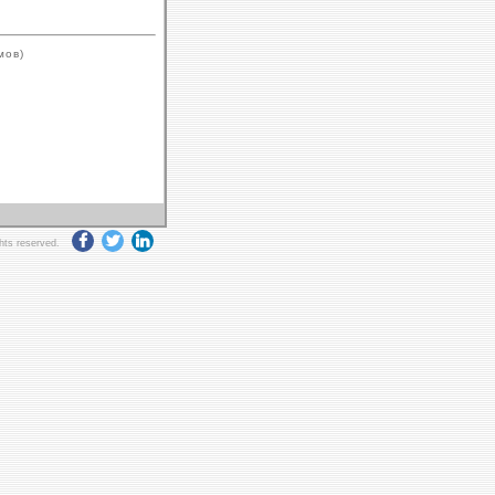
мов)
ghts reserved.