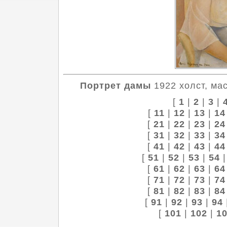
Портрет дамы
1922 холст, мас
[
1
|
2
|
3
|
[
11
|
12
|
13
|
14
[
21
|
22
|
23
|
24
[
31
|
32
|
33
|
34
[
41
|
42
|
43
|
44
[
51
|
52
|
53
|
54
[
61
|
62
|
63
|
64
[
71
|
72
|
73
|
74
[
81
|
82
|
83
|
84
[
91
|
92
|
93
|
94
[
101
|
102
|
1