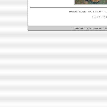
Возле озера
1924 холст, м
[
1
|
2
|
3
[
главная
|
художники
|
к