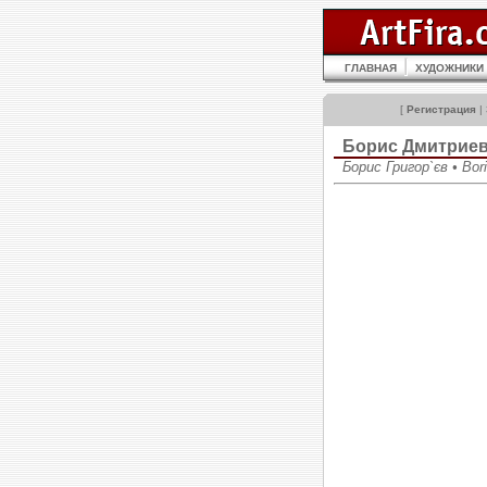
ГЛАВНАЯ
ХУДОЖНИКИ
[
Регистрация
|
Борис Дмитрие
Борис Григор`єв • Bori