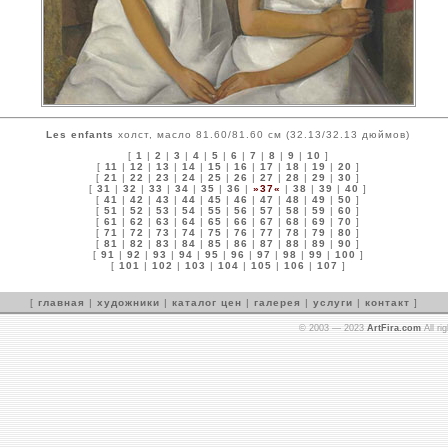
Les enfants
холст, масло 81.60/81.60 см (32.13/32.13 дюймов)
[
1
|
2
|
3
|
4
|
5
|
6
|
7
|
8
|
9
|
10
]
[
11
|
12
|
13
|
14
|
15
|
16
|
17
|
18
|
19
|
20
]
[
21
|
22
|
23
|
24
|
25
|
26
|
27
|
28
|
29
|
30
]
[
31
|
32
|
33
|
34
|
35
|
36
|
»37«
|
38
|
39
|
40
]
[
41
|
42
|
43
|
44
|
45
|
46
|
47
|
48
|
49
|
50
]
[
51
|
52
|
53
|
54
|
55
|
56
|
57
|
58
|
59
|
60
]
[
61
|
62
|
63
|
64
|
65
|
66
|
67
|
68
|
69
|
70
]
[
71
|
72
|
73
|
74
|
75
|
76
|
77
|
78
|
79
|
80
]
[
81
|
82
|
83
|
84
|
85
|
86
|
87
|
88
|
89
|
90
]
[
91
|
92
|
93
|
94
|
95
|
96
|
97
|
98
|
99
|
100
]
[
101
|
102
|
103
|
104
|
105
|
106
|
107
]
[
главная
|
художники
|
каталог цен
|
галерея
|
услуги
|
контакт
]
© 2003 — 2023
ArtFira.com
All ri