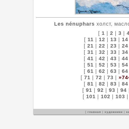
Les nénuphars
холст, масло
[
1
|
2
|
3
|
[
11
|
12
|
13
|
14
[
21
|
22
|
23
|
24
[
31
|
32
|
33
|
34
[
41
|
42
|
43
|
44
[
51
|
52
|
53
|
54
[
61
|
62
|
63
|
64
[
71
|
72
|
73
|
»74
[
81
|
82
|
83
|
84
[
91
|
92
|
93
|
94
[
101
|
102
|
103
[
главная
|
художники
|
к