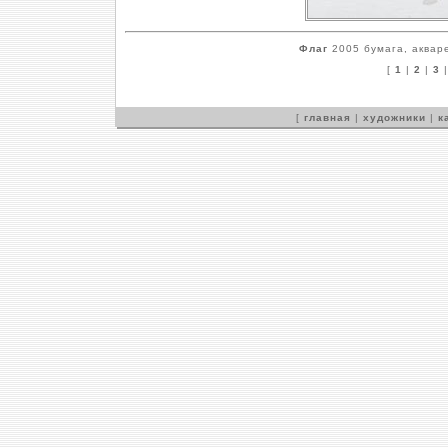
Флаг
2005 бумага, акваре
[
1
|
2
|
3
[
главная
|
художники
|
к