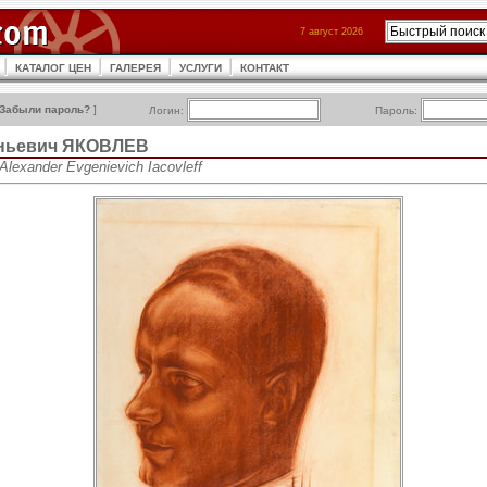
7 август 2026
КАТАЛОГ ЦЕН
ГАЛЕРЕЯ
УСЛУГИ
КОНТАКТ
Забыли пароль?
]
Логин:
Пароль:
еньевич ЯКОВЛЕВ
lexander Evgenievich Iacovleff