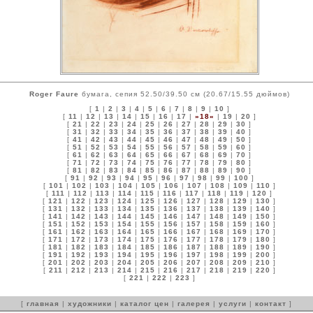
Roger Faure
бумага, сепия 52.50/39.50 см (20.67/15.55 дюймов)
[
1
|
2
|
3
|
4
|
5
|
6
|
7
|
8
|
9
|
10
]
[
11
|
12
|
13
|
14
|
15
|
16
|
17
|
»18«
|
19
|
20
]
[
21
|
22
|
23
|
24
|
25
|
26
|
27
|
28
|
29
|
30
]
[
31
|
32
|
33
|
34
|
35
|
36
|
37
|
38
|
39
|
40
]
[
41
|
42
|
43
|
44
|
45
|
46
|
47
|
48
|
49
|
50
]
[
51
|
52
|
53
|
54
|
55
|
56
|
57
|
58
|
59
|
60
]
[
61
|
62
|
63
|
64
|
65
|
66
|
67
|
68
|
69
|
70
]
[
71
|
72
|
73
|
74
|
75
|
76
|
77
|
78
|
79
|
80
]
[
81
|
82
|
83
|
84
|
85
|
86
|
87
|
88
|
89
|
90
]
[
91
|
92
|
93
|
94
|
95
|
96
|
97
|
98
|
99
|
100
]
[
101
|
102
|
103
|
104
|
105
|
106
|
107
|
108
|
109
|
110
]
[
111
|
112
|
113
|
114
|
115
|
116
|
117
|
118
|
119
|
120
]
[
121
|
122
|
123
|
124
|
125
|
126
|
127
|
128
|
129
|
130
]
[
131
|
132
|
133
|
134
|
135
|
136
|
137
|
138
|
139
|
140
]
[
141
|
142
|
143
|
144
|
145
|
146
|
147
|
148
|
149
|
150
]
[
151
|
152
|
153
|
154
|
155
|
156
|
157
|
158
|
159
|
160
]
[
161
|
162
|
163
|
164
|
165
|
166
|
167
|
168
|
169
|
170
]
[
171
|
172
|
173
|
174
|
175
|
176
|
177
|
178
|
179
|
180
]
[
181
|
182
|
183
|
184
|
185
|
186
|
187
|
188
|
189
|
190
]
[
191
|
192
|
193
|
194
|
195
|
196
|
197
|
198
|
199
|
200
]
[
201
|
202
|
203
|
204
|
205
|
206
|
207
|
208
|
209
|
210
]
[
211
|
212
|
213
|
214
|
215
|
216
|
217
|
218
|
219
|
220
]
[
221
|
222
|
223
]
[
главная
|
художники
|
каталог цен
|
галерея
|
услуги
|
контакт
]