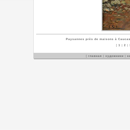
Paysannes près de maisons à Cauca
[
1
|
2
|
[
главная
|
художники
|
к