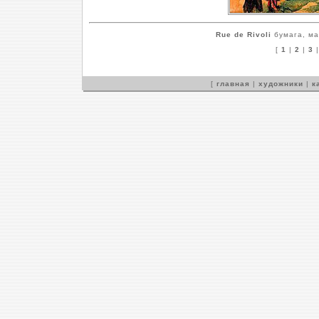
Rue de Rivoli
бумага, ма
[
1
|
2
|
3
[
главная
|
художники
|
к