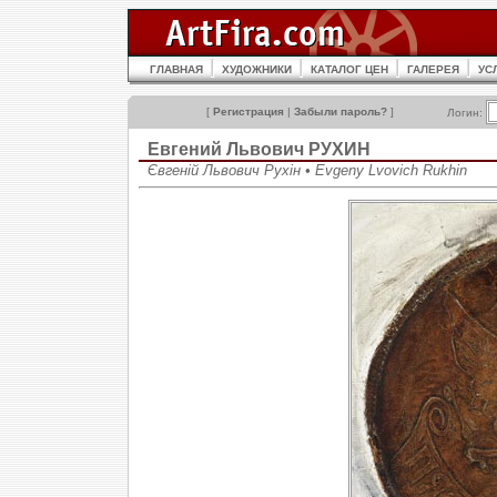
ГЛАВНАЯ
ХУДОЖНИКИ
КАТАЛОГ ЦЕН
ГАЛЕРЕЯ
УС
[
Регистрация
|
Забыли пароль?
]
Логин:
Евгений Львович РУХИН
Євгеній Львович Рухін • Evgeny Lvovich Rukhin