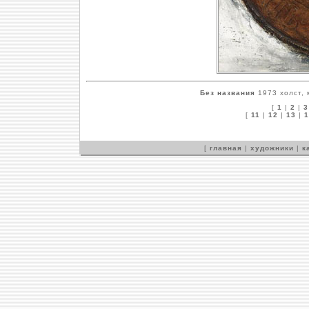
Без названия
1973 холст, 
[
1
|
2
|
3
[
11
|
12
|
13
|
1
[
главная
|
художники
|
к