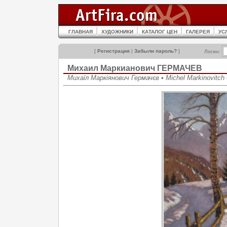
ГЛАВНАЯ
ХУДОЖНИКИ
КАТАЛОГ ЦЕН
ГАЛЕРЕЯ
УС
[
Регистрация
|
Забыли пароль?
]
Логин:
Михаил Маркианович ГЕРМАЧЕВ
Михаїл Маркіянович Гермачєв • Michel Markinovitc