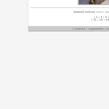
Зимний пейзаж
холст, ма
[
1
|
2
|
3
[
11
|
12
|
1
[
главная
|
художники
|
к