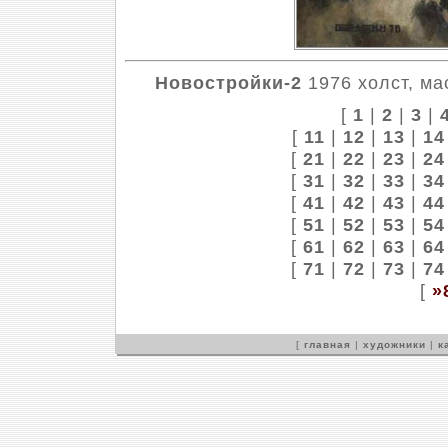
Новостройки-2
1976 холст, ма
[
1
|
2
|
3
|
[
11
|
12
|
13
|
14
[
21
|
22
|
23
|
24
[
31
|
32
|
33
|
34
[
41
|
42
|
43
|
44
[
51
|
52
|
53
|
54
[
61
|
62
|
63
|
64
[
71
|
72
|
73
|
74
[
»
[
главная
|
художники
|
к