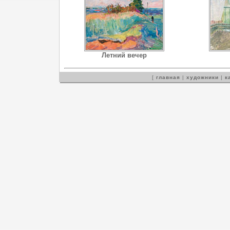
Летний вечер
[
главная
|
художники
|
к