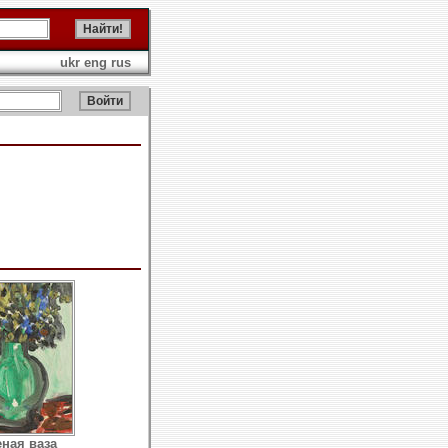
ukr
eng
rus
ная ваза