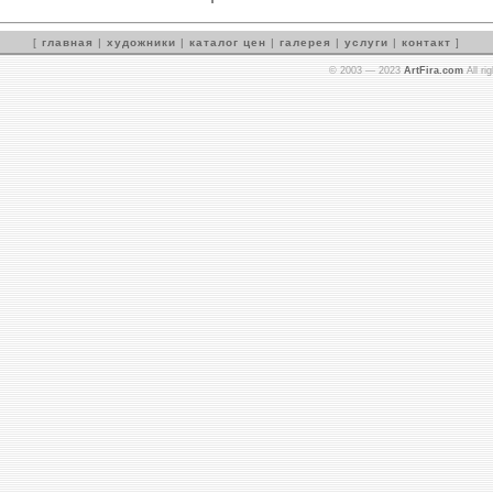
[
главная
|
художники
|
каталог цен
|
галерея
|
услуги
|
контакт
]
© 2003 — 2023
ArtFira.com
All ri