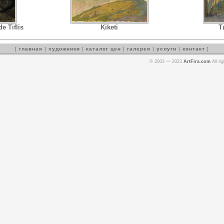
e Tiflis
Kiketi
Т
[
главная
|
художники
|
каталог цен
|
галерея
|
услуги
|
контакт
]
© 2003 — 2023
ArtFira.com
All ri