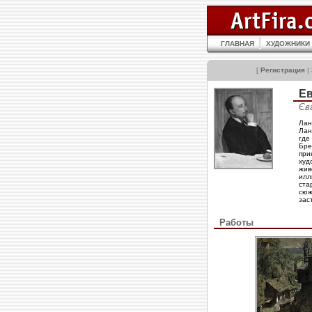
ГЛАВНАЯ
ХУДОЖНИКИ
[
Регистрация
|
Ев
Єв
Лан
Лан
где
Бре
при
худ
жив
илл
ста
сюж
зас
Работы