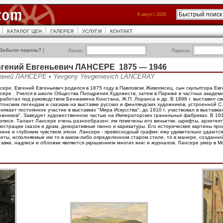
8 август 2026
КАТАЛОГ ЦЕН
ГАЛЕРЕЯ
УСЛУГИ
КОНТАКТ
Забыли пароль?
]
Логин:
Пароль:
гений Евгеньевич ЛАНСЕРЕ 1875 — 1946
геній ЛАНСЕРЕ • Yevgeny Yevgenievich LANCERAY
сере, Евгений Евгеньевич родился в 1875 году в Павловске.Живописец, сын скульптора Ев
сере . Учился в школе Общества Поощрения Художеств, затем в Париже в частных академ
 работал под руководством Бенжамена Констана, Ж.П. Лоранса и др. В 1898 г. выставил с
тонским легендам и сказкам на выставке русских и финляндских художников, устроенной С.
нимает постоянное участие в выставках "Мира Искусства"; до 1910 г. участвовал в выставка
ожников". Заведует художественною частью на Императорских гранильных фабриках. В 191
описи. Талант Лансере очень разнообразен; им помечены его виньетки, шрифты, архитект
юстрации сказок и драм, декоративные панно и карикатуры. Его исторические картины пр
рине и глубоким чувством эпохи. Лансере - превосходный график: ему удивительно удаютс
еты, исполняемые им то в каком-либо определенном старом стиле, то в манере, созданной
тавки, надписи и обложки являются украшением многих книг и журналов. Лансере умер в Мо