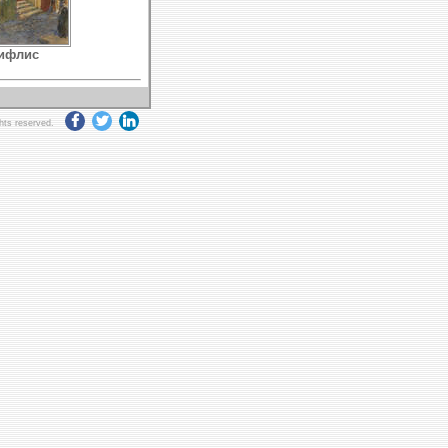
ифлис
ghts reserved.