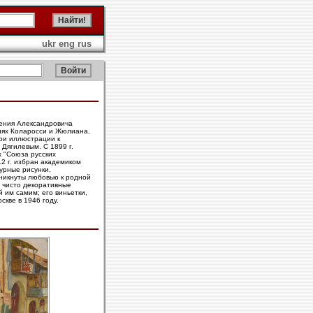
ukr
eng
rus
гения Александровича
иях Коларосси и Жюлиана,
вои иллюстрации к
 Дягилевым. С 1899 г.
х "Союза русских
2 г. избран академиком
урные рисунки,
оникнуты любовью к родной
я чисто декоративные
 им самим; его виньетки,
скве в 1946 году.