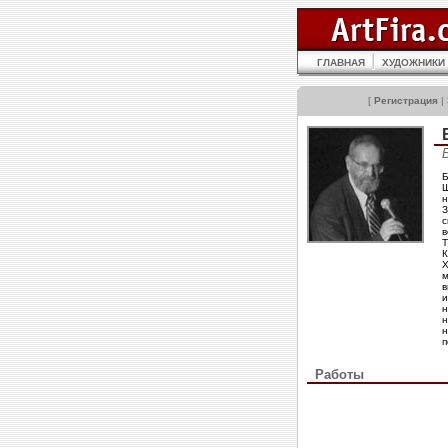
ГЛАВНАЯ
ХУДОЖНИКИ
[
Регистрация
|
Б
Ш
н
З
с
в
Т
К
Х
м
в
и
н
н
н
п
Работы