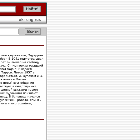
ukr
eng
rus
 тоже художником, Эдуардом
берг. В 1941 году отец ушел
 лет он вышел на свободу.
врача. С ним поехал младший
1953 года они вдвоем
 Тарусе. Летом 1957 в
оробьевым, И. Вулохом и В.
х живет в Москве.
то новый круг общения
аствует в «квартирных»
ешенной выставки нового
анки художника признают
ницу. В больнице начался
ую жизнь - работа, семья и
емны и многослойны,