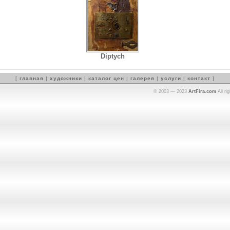
Diptych
[
главная
|
художники
|
каталог цен
|
галерея
|
услуги
|
контакт
]
© 2003 — 2023
ArtFira.com
All ri