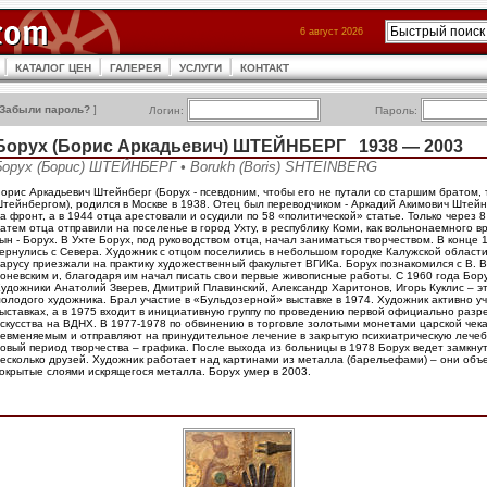
6 август 2026
КАТАЛОГ ЦЕН
ГАЛЕРЕЯ
УСЛУГИ
КОНТАКТ
Забыли пароль?
]
Логин:
Пароль:
Борух (Борис Аркадьевич) ШТЕЙНБЕРГ 1938 — 2003
Борух (Борис) ШТЕЙНБЕРГ • Borukh (Boris) SHTEINBERG
орис Аркадьевич Штейнберг (Борух - псевдоним, чтобы его не путали со старшим братом,
тейнбергом), родился в Москве в 1938. Отец был переводчиком - Аркадий Акимович Штейн
а фронт, а в 1944 отца арестовали и осудили по 58 «политической» статье. Только через 8
атем отца отправили на поселенье в город Ухту, в республику Коми, как вольнонаемного 
ын - Борух. В Ухте Борух, под руководством отца, начал заниматься творчеством. В конце 
ернулись с Севера. Художник с отцом поселились в небольшом городке Калужской области
арусу приезжали на практику художественный факультет ВГИКа. Борух познакомился с В. В
оневским и, благодаря им начал писать свои первые живописные работы. С 1960 года Бору
удожники Анатолий Зверев, Дмитрий Плавинский, Александр Харитонов, Игорь Куклис – э
олодого художника. Брал участие в «Бульдозерной» выставке в 1974. Художник активно уч
ыставках, а в 1975 входит в инициативную группу по проведению первой официально разр
скусства на ВДНХ. В 1977-1978 по обвинению в торговле золотыми монетами царской чек
евменяемым и отправляют на принудительное лечение в закрытую психиатрическую лечеб
овый период творчества – графика. После выхода из больницы в 1978 Борух ведет замкнут
есколько друзей. Художник работает над картинами из металла (барельефами) – они объ
окрытые слоями искрящегося металла. Борух умер в 2003.