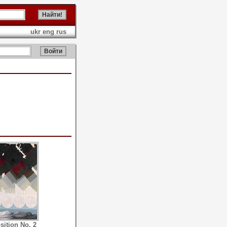
ukr
eng
rus
ition No. 2