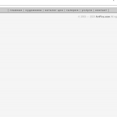
[
главная
|
художники
|
каталог цен
|
галерея
|
услуги
|
контакт
]
© 2003 — 2023
ArtFira.com
All ri